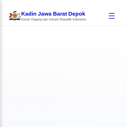
Kadin Jawa Barat Depok
Kamar Dagang dan Industri Republik Indonesia